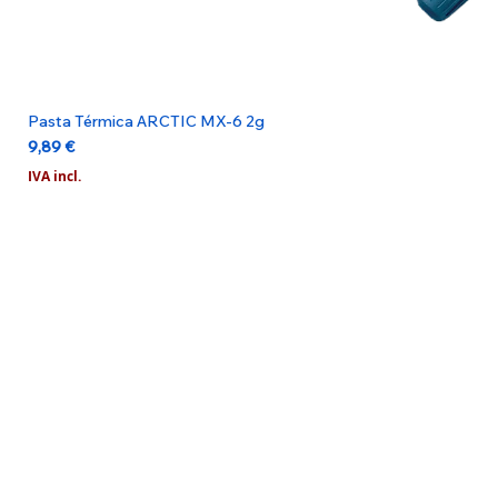
Pasta Térmica ARCTIC MX-6 2g
Preço
9,89 €
IVA incl.