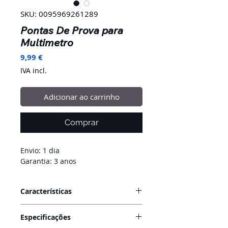
SKU: 0095969261289
Pontas De Prova para
Multimetro
Preço
9,99 €
IVA incl.
Adicionar ao carrinho
Comprar
Envio: 1 dia
Garantia: 3 anos
Características
As pontas de prova de agulha para
Especificações
multímetro são acessórios