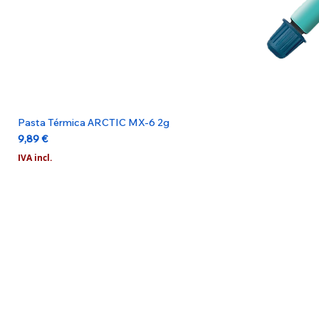
Pasta Térmica ARCTIC MX-6 2g
Preço
9,89 €
IVA incl.