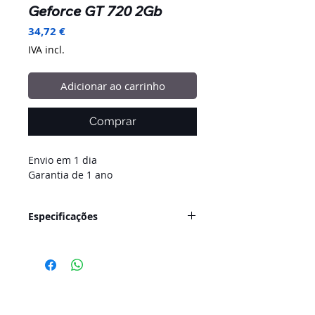
Geforce GT 720 2Gb
Preço
34,72 €
IVA incl.
Adicionar ao carrinho
Comprar
Envio em 1 dia
Garantia de 1 ano
Especificações
Especificações do motor GPU GT
720:
CUDA Cores:
192
Base Clock (MHz):
797