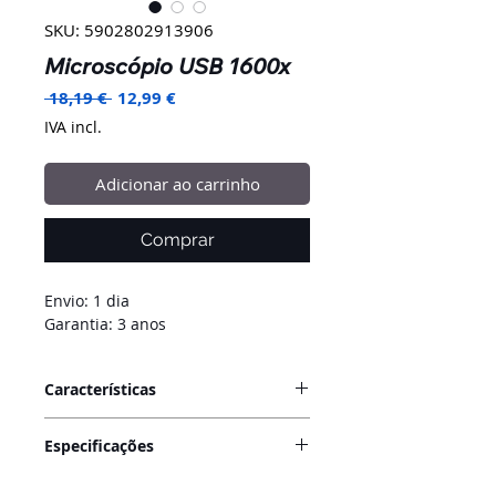
SKU: 5902802913906
Microscópio USB 1600x
Preço
Preço
 18,19 € 
12,99 €
normal
promocional
IVA incl.
Adicionar ao carrinho
Comprar
Envio: 1 dia
Garantia: 3 anos
Características
Microscópio portátil de alta
Especificações
qualidade, fácil de utilizar.
Microscópio portátil é adequado
Sensor de imagem:
0.3M HD-CMOS