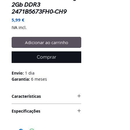
2Gb DDR3
2471B5673FH0-CH9
Preço
5,99 €
IVA incl.
Adicionar ao carrinho
Comprar
Envio:
1 dia
Garantia:
6 meses
Características
O módulo de memória
RAM
Especificações
SODIMM Samsung DDR3 10600S
é
uma excelente opção para
Tipo de memória:
DDR3
portáteis e dispositivos que
SODIMM.