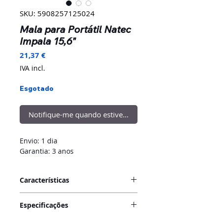
SKU: 5908257125024
Mala para Portátil Natec
Impala 15,6"
Preço
21,37 €
IVA incl.
Esgotado
Notifique-me quando estiver disponível
Envio: 1 dia
Garantia: 3 anos
Características
Natec Impala
é uma proposta para
Especificações
pessoas que valorizam segurança e
estilo clássico. O uso da cinta