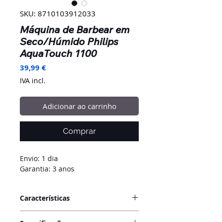
SKU: 8710103912033
Máquina de Barbear em
Seco/Húmido Philips
AquaTouch 1100
Preço
39,99 €
IVA incl.
Adicionar ao carrinho
Comprar
Envio: 1 dia
Garantia: 3 anos
Características
A máquina de barbear
Philips