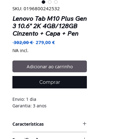
SKU: 0196800242532
Lenovo Tab M10 Plus Gen
3 10.6" 2K 4GB/128GB
Cinzento + Capa + Pen
Preço
Preço
 302,00 € 
279,00 €
normal
promocional
IVA incl.
Adicionar ao carrinho
Comprar
Envio: 1 dia
Garantia: 3 anos
Características
Tablet de entretenimento