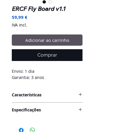
ERCF Fly Board v1.1
Preço
59,99 €
IVA incl.
Adicionar ao carrinho
Comprar
Envio: 1 dia
Garantia: 3 anos
Características
A ERCF Fly Board v1.1 com
Especificações
TMC2209 é uma placa controladora
avançada para impressoras 3D,
Modelo: ERCF Fly Board v1.1
projetada para fornecer um
Drivers de Motor: TMC2209
desempenho superior e operação