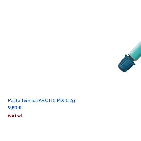
Pasta Térmica ARCTIC MX-6 2g
Preço
9,89 €
IVA incl.