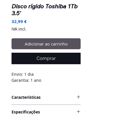
Disco rígido Toshiba 1Tb
3.5'
Preço
32,99 €
IVA incl.
Adicionar ao carrinho
Comprar
Envio: 1 dia
Garantia: 1 ano
Características
*Recondicionado - equipamentos
Especificações
com marcas de utilização (testados
e reconfigurados para estarem
Capacidade:
1 TB (1000 GB)
operacionais e funcionais a 100%).
Interface:
SATA III (Serial ATA)