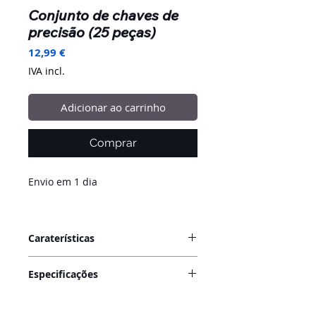
Conjunto de chaves de
precisão (25 peças)
Preço
12,99 €
IVA incl.
Adicionar ao carrinho
Comprar
Envio em 1 dia
Caraterísticas
Nunca mais tenha de procurar
Especificações
aquela chave rara na sua gaveta...
Tudo o que precisa está aqui! 25
Tamanho chave: 157x67x17mm
chaves magnéticas para todo o tipo
Cor: Cinza