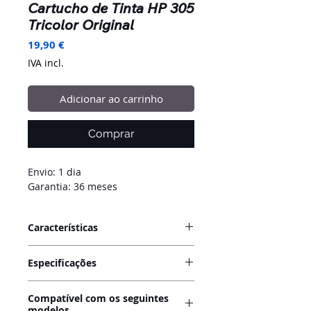
Cartucho de Tinta HP 305
Tricolor Original
Preço
19,90 €
IVA incl.
Adicionar ao carrinho
Comprar
Envio: 1 dia
Garantia: 36 meses
Características
Os cartuchos de tinta Originais HP
Especificações
305 garantem a reconhecida
qualidade de impressão da HP, com
Cartucho de Tinta Original HP
textos nítidos e cores vibrantes.
Compatível com os seguintes
305 Tricolor
modelos
Cada cartucho contém tinta tricolor