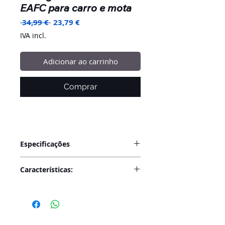
EAFC para carro e mota
Preço
Preço
 34,99 € 
23,79 €
normal
promocional
IVA incl.
Adicionar ao carrinho
Comprar
Especificações
Nome: Carregador de bateria EAFC
Características:
12V 6A
Material: escudo plástico
-Microprocessador controlado
Tamanho :( L×W×H): 150 × 85 ×
-Modo interruptor automático
62mm
profissional
Tensão: 12V
-Para carregar baterias