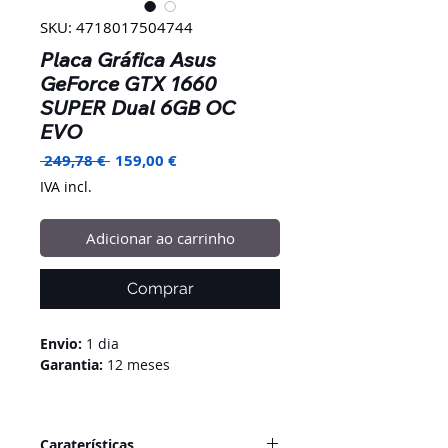
SKU: 4718017504744
Placa Gráfica Asus
GeForce GTX 1660
SUPER Dual 6GB OC
EVO
Preço
Preço
 249,78 € 
159,00 €
normal
promocional
IVA incl.
Adicionar ao carrinho
Comprar
Envio:
1 dia
Garantia:
12 meses
Caraterísticas