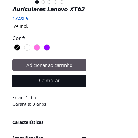
Auriculares Lenovo XT62
Preço
17,99 €
IVA incl.
Cor
*
Adicionar ao carrinho
Comprar
Envio: 1 dia
Garantia:
3 anos
Características
Os auriculares Lenovo XT62
Especificações