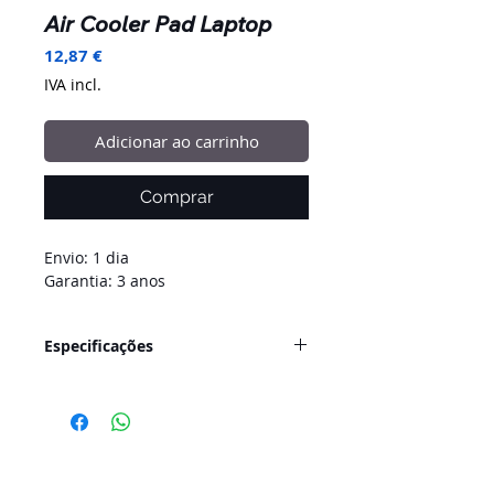
Air Cooler Pad Laptop
Preço
12,87 €
IVA incl.
Adicionar ao carrinho
Comprar
Envio: 1 dia
Garantia: 3 anos
Especificações
Numero de ventoinhas:
2
Rotações da ventoinha:
1000-
1200rpm
Voltagem:
5V
Corrente:
0.24A