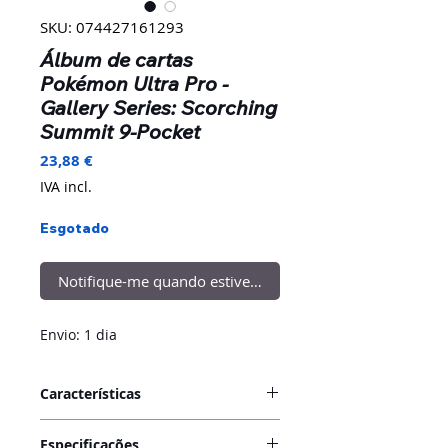
SKU: 074427161293
Álbum de cartas
Pokémon Ultra Pro -
Gallery Series: Scorching
Summit 9-Pocket
Preço
23,88 €
IVA incl.
Esgotado
Notifique-me quando estiver disponível
Envio: 1 dia
Características
Os portfólios de 9 bolsos para
Especificações