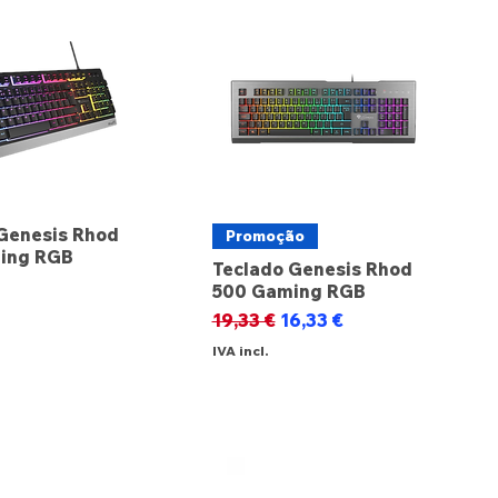
Genesis Rhod
Promoção
ing RGB
Teclado Genesis Rhod
500 Gaming RGB
Preço normal
Preço promocional
19,33 €
16,33 €
IVA incl.