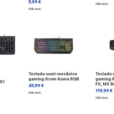
Preço
5,99 €
IVA incl.
IVA incl.
Teclado semi-mecânico
Teclado 
gaming Krom Kuma RGB
gaming 
101
FX, MX B
Preço
45,99 €
Preço
119,99 €
IVA incl.
IVA incl.