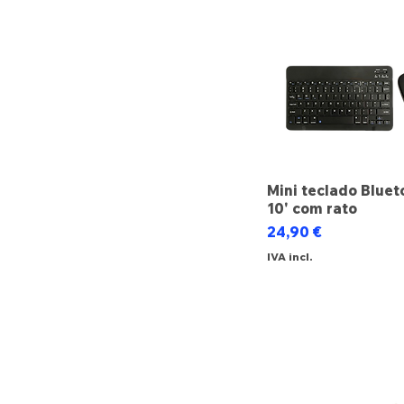
Mini teclado Bluet
10' com rato
Preço
24,90 €
IVA incl.