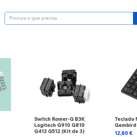
Switch Romer-G B3K
Teclado
Logitech G910 G810
Gembird
ocional
G413 G512 (Kit de 3)
Preço
12,80 €