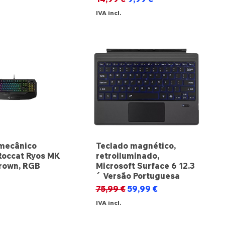
IVA incl.
mecânico
Teclado magnético,
Roccat Ryos MK
retroiluminado,
rown, RGB
Microsoft Surface 6 12.3
´ Versão Portuguesa
Preço normal
Preço promocional
75,99 €
59,99 €
IVA incl.