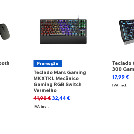
ooth
Teclado 
Promoção
300 Gam
Teclado Mars Gaming
Preço
17,99 €
MKXTKL Mecânico
Gaming RGB Switch
IVA incl.
Vermelho
Preço normal
Preço promocional
41,90 €
32,44 €
IVA incl.