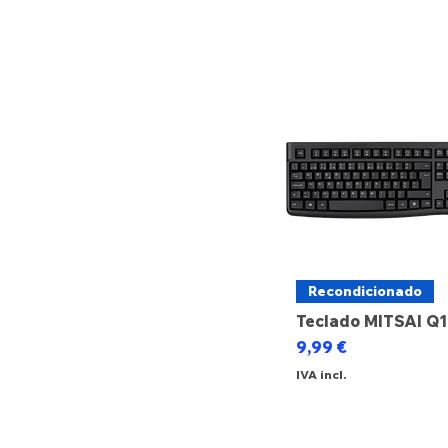
€ 3
€ 120
Recondicionado
Teclado MITSAI Q
Preço
9,99 €
IVA incl.