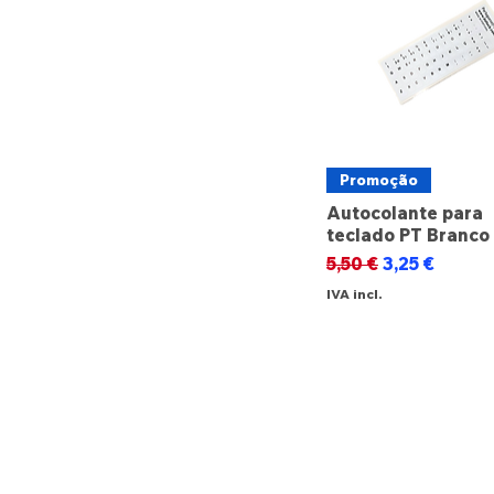
Promoção
Autocolante para
teclado PT Branco
Preço normal
Preço promo
5,50 €
3,25 €
IVA incl.