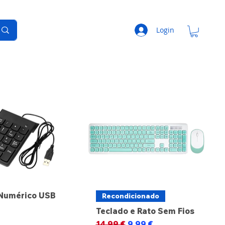
Login
 Numérico USB
Recondicionado
Teclado e Rato Sem Fios
Preço normal
Preço promocional
14,99 €
9,99 €