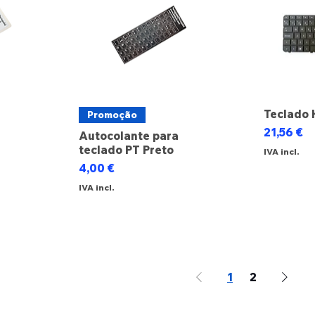
Teclado 
Promoção
Preço
21,56 €
Autocolante para
teclado PT Preto
IVA incl.
cional
Preço
4,00 €
IVA incl.
1
2